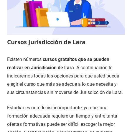
Cursos Jurisdicción de Lara
27
Maria
Cursos
Existen números
cursos gratuitos que se pueden
de
en
realizar en Jurisdicción de Lara
. A continuación le
diciembre
Burgos
indicaremos todas las opciones para que usted pueda
de
elegir el curso que más se adecue a lo que necesita y
2020
sus circunstancias sin moverse de Jurisdicción de Lara.
Estudiar es una decisión importante, ya que, una
formación adecuada requiere un tiempo y entre tanta
ofertas formativas puede ser difícil escoger la mejor