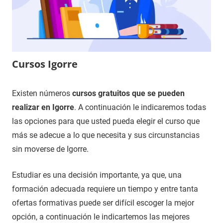
Cursos Igorre
13
Maria
Cursos
Existen números
cursos gratuitos que se pueden
de
en
realizar en Igorre
. A continuación le indicaremos todas
noviembre
Bizkaia
las opciones para que usted pueda elegir el curso que
de
más se adecue a lo que necesita y sus circunstancias
2020
sin moverse de Igorre.
Estudiar es una decisión importante, ya que, una
formación adecuada requiere un tiempo y entre tanta
ofertas formativas puede ser difícil escoger la mejor
opción, a continuación le indicartemos las mejores