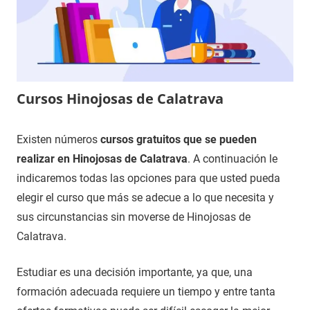
Cursos Hinojosas de Calatrava
5
Maria
Cursos
Existen números
cursos gratuitos que se pueden
de
en
realizar en Hinojosas de Calatrava
. A continuación le
enero
Ciudad
indicaremos todas las opciones para que usted pueda
de
Real
elegir el curso que más se adecue a lo que necesita y
2021
sus circunstancias sin moverse de Hinojosas de
Calatrava.
Estudiar es una decisión importante, ya que, una
formación adecuada requiere un tiempo y entre tanta