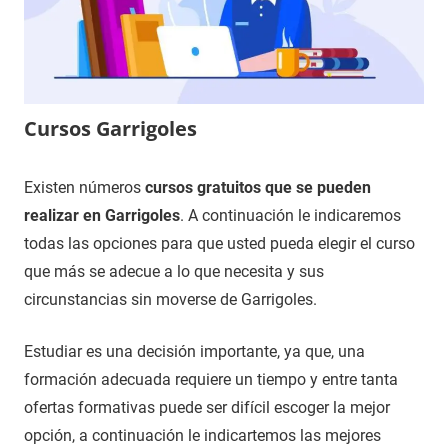
Cursos Garrigoles
10
Maria
Cursos
Existen números
cursos gratuitos que se pueden
de
en
realizar en Garrigoles
. A continuación le indicaremos
diciembre
Girona
todas las opciones para que usted pueda elegir el curso
de
que más se adecue a lo que necesita y sus
2020
circunstancias sin moverse de Garrigoles.
Estudiar es una decisión importante, ya que, una
formación adecuada requiere un tiempo y entre tanta
ofertas formativas puede ser difícil escoger la mejor
opción, a continuación le indicartemos las mejores