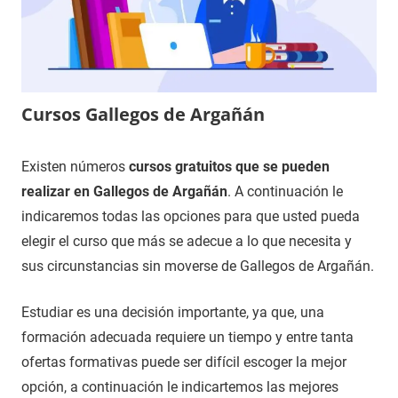
Cursos Gallegos de Argañán
20
Maria
Cursos
Existen números
cursos gratuitos que se pueden
de
en
realizar en Gallegos de Argañán
. A continuación le
diciembre
Salamanca
indicaremos todas las opciones para que usted pueda
de
elegir el curso que más se adecue a lo que necesita y
2020
sus circunstancias sin moverse de Gallegos de Argañán.
Estudiar es una decisión importante, ya que, una
formación adecuada requiere un tiempo y entre tanta
ofertas formativas puede ser difícil escoger la mejor
opción, a continuación le indicartemos las mejores