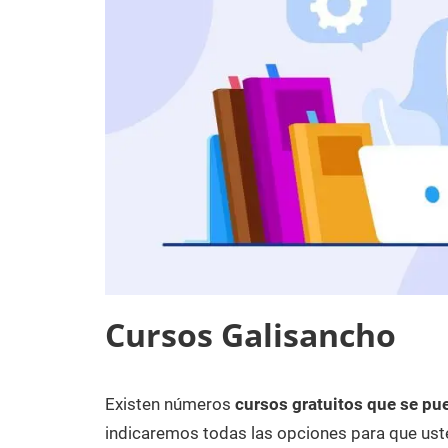
Cursos Galisancho
Existen números
cursos gratuitos que se pu
11
Maria
Cursos
de
en
indicaremos todas las opciones para que uste