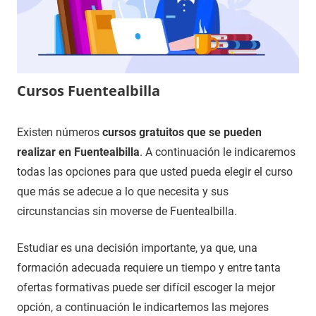
Cursos Fuentealbilla
26
Maria
Cursos
Existen números
cursos gratuitos que se pueden
de
en
realizar en Fuentealbilla
. A continuación le indicaremos
noviembre
Albacete
todas las opciones para que usted pueda elegir el curso
de
que más se adecue a lo que necesita y sus
2020
circunstancias sin moverse de Fuentealbilla.
Estudiar es una decisión importante, ya que, una
formación adecuada requiere un tiempo y entre tanta
ofertas formativas puede ser difícil escoger la mejor
opción, a continuación le indicartemos las mejores