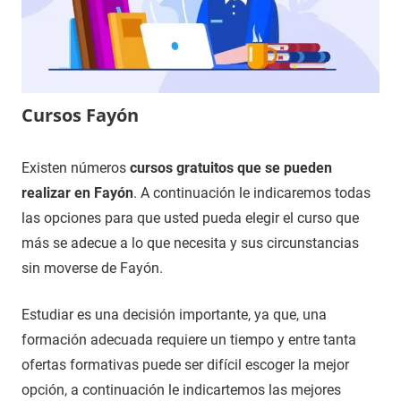
Cursos Fayón
13
Maria
Cursos
Existen números
cursos gratuitos que se pueden
de
en
realizar en Fayón
. A continuación le indicaremos todas
noviembre
Zaragoza
las opciones para que usted pueda elegir el curso que
de
más se adecue a lo que necesita y sus circunstancias
2020
sin moverse de Fayón.
Estudiar es una decisión importante, ya que, una
formación adecuada requiere un tiempo y entre tanta
ofertas formativas puede ser difícil escoger la mejor
opción, a continuación le indicartemos las mejores