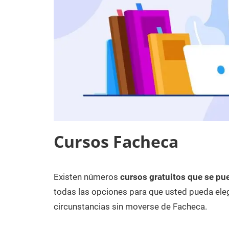
Cursos Facheca
Existen números
cursos gratuitos que se pu
3
Maria
Cursos
de
en
todas las opciones para que usted pueda eleg
diciembre
Alicante
circunstancias sin moverse de Facheca.
de