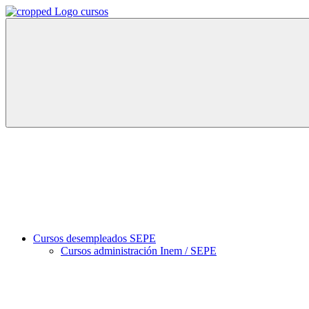
Skip
to
Cursos
Directorio
content
España
de
2024
cursos
oficiales
y
formación
profesional
en
España
2024
Cursos desempleados SEPE
Cursos administración Inem / SEPE