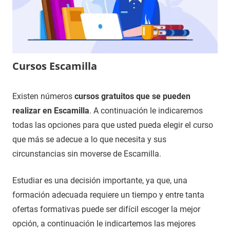
Cursos Escamilla
14
Maria
Cursos
Existen números
cursos gratuitos que se pueden
de
en
realizar en Escamilla
. A continuación le indicaremos
noviembre
Guadalajara
todas las opciones para que usted pueda elegir el curso
de
que más se adecue a lo que necesita y sus
2020
circunstancias sin moverse de Escamilla.
Estudiar es una decisión importante, ya que, una
formación adecuada requiere un tiempo y entre tanta
ofertas formativas puede ser difícil escoger la mejor
opción, a continuación le indicartemos las mejores