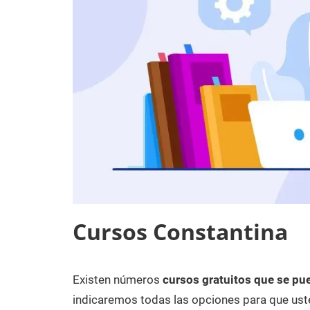
Cursos Constantina
Existen números
cursos gratuitos que se pu
9
Maria
Cursos
de
en
indicaremos todas las opciones para que uste