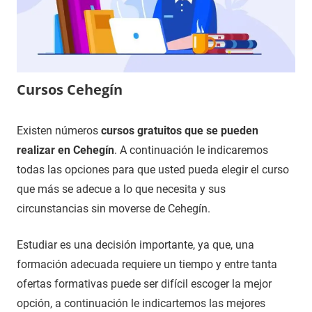
Cursos Cehegín
18
Maria
Cursos
Existen números
cursos gratuitos que se pueden
de
en
realizar en Cehegín
. A continuación le indicaremos
noviembre
Murcia
todas las opciones para que usted pueda elegir el curso
de
que más se adecue a lo que necesita y sus
2020
circunstancias sin moverse de Cehegín.
Estudiar es una decisión importante, ya que, una
formación adecuada requiere un tiempo y entre tanta
ofertas formativas puede ser difícil escoger la mejor
opción, a continuación le indicartemos las mejores