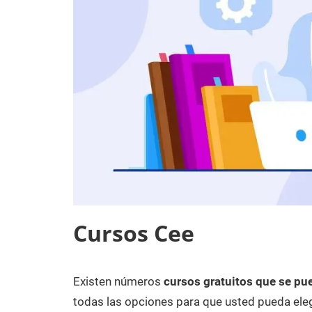
Cursos Cee
Existen números
cursos gratuitos que se pue
4
Maria
Cursos
de
en
todas las opciones para que usted pueda eleg