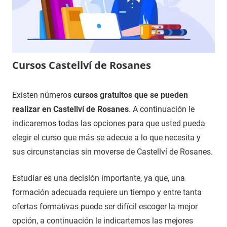
Cursos Castellví de Rosanes
15
Maria
Cursos
Existen números
cursos gratuitos que se pueden
de
en
realizar en Castellví de Rosanes
. A continuación le
diciembre
Barcelona
indicaremos todas las opciones para que usted pueda
de
elegir el curso que más se adecue a lo que necesita y
2020
sus circunstancias sin moverse de Castellví de Rosanes.
Estudiar es una decisión importante, ya que, una
formación adecuada requiere un tiempo y entre tanta
ofertas formativas puede ser difícil escoger la mejor
opción, a continuación le indicartemos las mejores