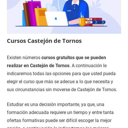
Cursos Castejón de Tornos
11
Maria
Cursos
Existen números
cursos gratuitos que se pueden
de
en
realizar en Castejón de Tornos
. A continuación le
diciembre
Teruel
indicaremos todas las opciones para que usted pueda
de
elegir el curso que más se adecue a lo que necesita y
2020
sus circunstancias sin moverse de Castejón de Tornos.
Estudiar es una decisión importante, ya que, una
formación adecuada requiere un tiempo y entre tanta
ofertas formativas puede ser difícil escoger la mejor