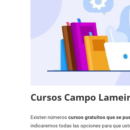
Cursos Campo Lamei
Existen números
cursos gratuitos que se pu
8
Maria
Cursos
de
en
indicaremos todas las opciones para que uste