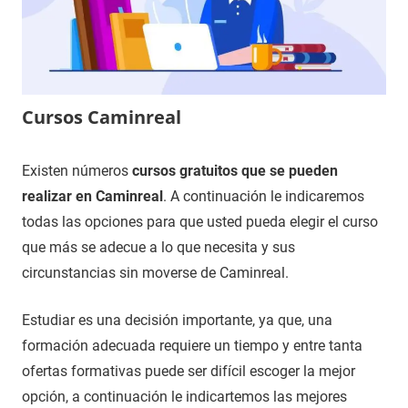
Cursos Caminreal
18
Maria
Cursos
Existen números
cursos gratuitos que se pueden
de
en
realizar en Caminreal
. A continuación le indicaremos
diciembre
Teruel
todas las opciones para que usted pueda elegir el curso
de
que más se adecue a lo que necesita y sus
2020
circunstancias sin moverse de Caminreal.
Estudiar es una decisión importante, ya que, una
formación adecuada requiere un tiempo y entre tanta
ofertas formativas puede ser difícil escoger la mejor
opción, a continuación le indicartemos las mejores