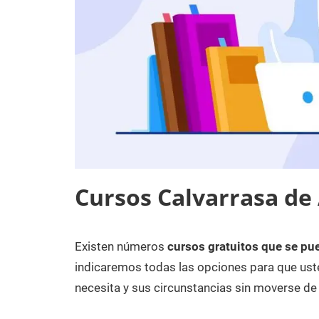
Cursos Calvarrasa de
Existen números
cursos gratuitos que se pue
18
Maria
Cursos
de
en
indicaremos todas las opciones para que uste
diciembre
Salamanca
necesita y sus circunstancias sin moverse de 
de