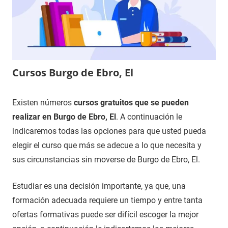
Cursos Burgo de Ebro, El
9
Maria
Cursos
Existen números
cursos gratuitos que se pueden
de
en
realizar en Burgo de Ebro, El
. A continuación le
diciembre
Zaragoza
indicaremos todas las opciones para que usted pueda
de
elegir el curso que más se adecue a lo que necesita y
2020
sus circunstancias sin moverse de Burgo de Ebro, El.
Estudiar es una decisión importante, ya que, una
formación adecuada requiere un tiempo y entre tanta
ofertas formativas puede ser difícil escoger la mejor