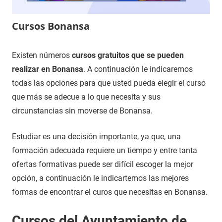
Cursos Bonansa
6
Maria
Cursos
Existen números
cursos gratuitos que se pueden
de
en
realizar en Bonansa
. A continuación le indicaremos
octubre
Huesca
todas las opciones para que usted pueda elegir el curso
de
que más se adecue a lo que necesita y sus
2021
circunstancias sin moverse de Bonansa.
Estudiar es una decisión importante, ya que, una
formación adecuada requiere un tiempo y entre tanta
ofertas formativas puede ser difícil escoger la mejor
opción, a continuación le indicartemos las mejores
formas de encontrar el curos que necesitas en Bonansa.
Cursos del Ayuntamiento de