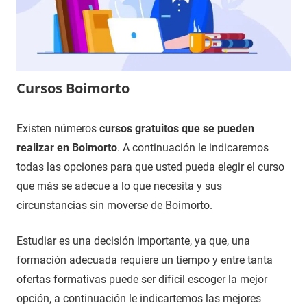
Cursos Boimorto
3
Maria
Cursos
Existen números
cursos gratuitos que se pueden
de
en
realizar en Boimorto
. A continuación le indicaremos
diciembre
Coruña,
todas las opciones para que usted pueda elegir el curso
de
A
que más se adecue a lo que necesita y sus
2020
circunstancias sin moverse de Boimorto.
Estudiar es una decisión importante, ya que, una
formación adecuada requiere un tiempo y entre tanta
ofertas formativas puede ser difícil escoger la mejor
opción, a continuación le indicartemos las mejores