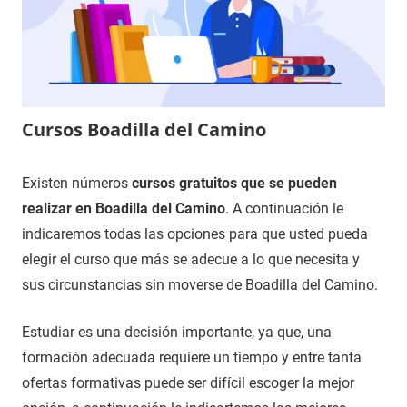
Cursos Boadilla del Camino
14
Maria
Cursos
Existen números
cursos gratuitos que se pueden
de
en
realizar en Boadilla del Camino
. A continuación le
noviembre
Palencia
indicaremos todas las opciones para que usted pueda
de
elegir el curso que más se adecue a lo que necesita y
2020
sus circunstancias sin moverse de Boadilla del Camino.
Estudiar es una decisión importante, ya que, una
formación adecuada requiere un tiempo y entre tanta
ofertas formativas puede ser difícil escoger la mejor