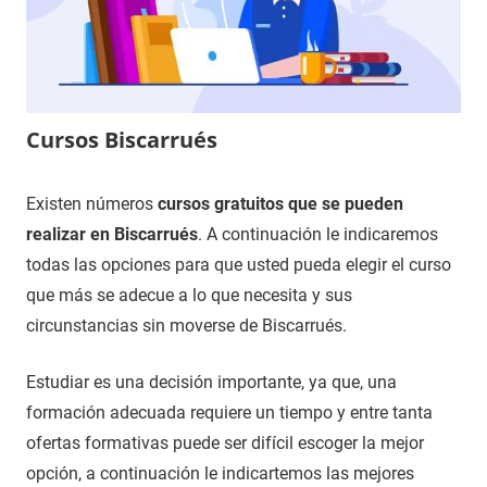
Cursos Biscarrués
22
Maria
Cursos
Existen números
cursos gratuitos que se pueden
de
en
realizar en Biscarrués
. A continuación le indicaremos
octubre
Huesca
todas las opciones para que usted pueda elegir el curso
de
que más se adecue a lo que necesita y sus
2021
circunstancias sin moverse de Biscarrués.
Estudiar es una decisión importante, ya que, una
formación adecuada requiere un tiempo y entre tanta
ofertas formativas puede ser difícil escoger la mejor
opción, a continuación le indicartemos las mejores