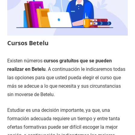
Cursos Betelu
10
Maria
Cursos
Existen números
cursos gratuitos que se pueden
de
en
realizar en Betelu
. A continuación le indicaremos todas
enero
Navarra
las opciones para que usted pueda elegir el curso que
de
más se adecue a lo que necesita y sus circunstancias
2021
sin moverse de Betelu.
Estudiar es una decisión importante, ya que, una
formación adecuada requiere un tiempo y entre tanta
ofertas formativas puede ser difícil escoger la mejor