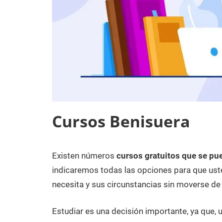
Cursos Benisuera
Existen números
cursos gratuitos que se pu
23
Maria
Cursos
de
en
indicaremos todas las opciones para que uste
noviembre
Valencia
necesita y sus circunstancias sin moverse de
de
2020
Estudiar es una decisión importante, ya que,