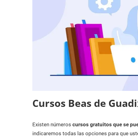
Cursos Beas de Guadi
Existen números
cursos gratuitos que se pu
1
Maria
Cursos
de
en
indicaremos todas las opciones para que uste