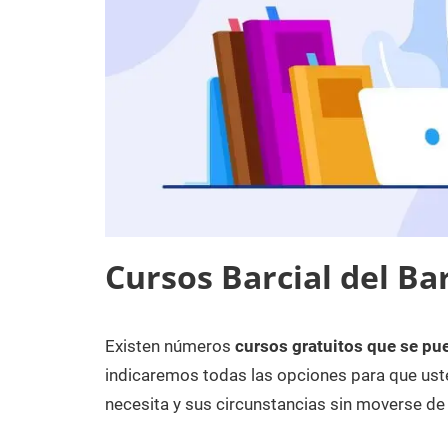
Cursos Barcial del Ba
Existen números
cursos gratuitos que se pue
27
Maria
Cursos
de
en
indicaremos todas las opciones para que uste
enero
Zamora
necesita y sus circunstancias sin moverse de 
de