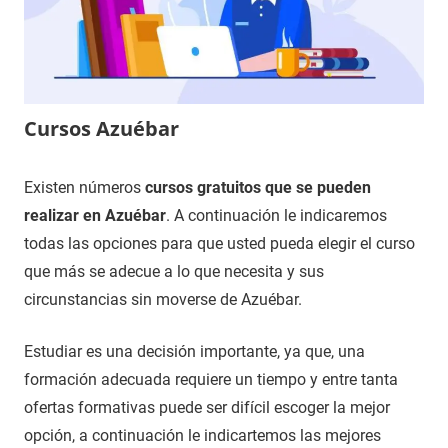
Cursos Azuébar
8
Maria
Cursos
Existen números
cursos gratuitos que se pueden
de
en
realizar en Azuébar
. A continuación le indicaremos
octubre
Castellón
todas las opciones para que usted pueda elegir el curso
de
que más se adecue a lo que necesita y sus
2021
circunstancias sin moverse de Azuébar.
Estudiar es una decisión importante, ya que, una
formación adecuada requiere un tiempo y entre tanta
ofertas formativas puede ser difícil escoger la mejor
opción, a continuación le indicartemos las mejores