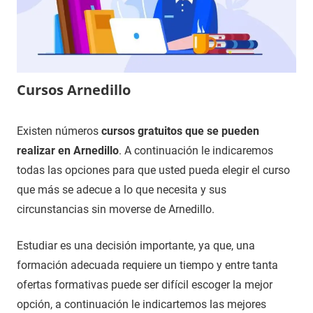
Cursos Arnedillo
1
Maria
Cursos
Existen números
cursos gratuitos que se pueden
de
en
realizar en Arnedillo
. A continuación le indicaremos
enero
Rioja,
todas las opciones para que usted pueda elegir el curso
de
La
que más se adecue a lo que necesita y sus
2021
circunstancias sin moverse de Arnedillo.
Estudiar es una decisión importante, ya que, una
formación adecuada requiere un tiempo y entre tanta
ofertas formativas puede ser difícil escoger la mejor
opción, a continuación le indicartemos las mejores