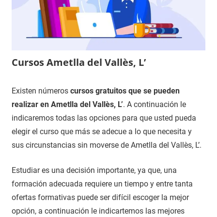
Cursos Ametlla del Vallès, L’
14
Maria
Cursos
Existen números
cursos gratuitos que se pueden
de
en
realizar en Ametlla del Vallès, L’
. A continuación le
noviembre
Barcelona
indicaremos todas las opciones para que usted pueda
de
elegir el curso que más se adecue a lo que necesita y
2021
sus circunstancias sin moverse de Ametlla del Vallès, L’.
Estudiar es una decisión importante, ya que, una
formación adecuada requiere un tiempo y entre tanta
ofertas formativas puede ser difícil escoger la mejor
opción, a continuación le indicartemos las mejores