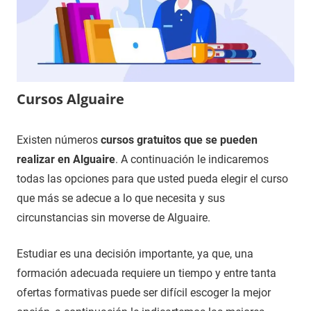
Cursos Alguaire
24
Maria
Cursos
Existen números
cursos gratuitos que se pueden
de
en
realizar en Alguaire
. A continuación le indicaremos
noviembre
Lleida
todas las opciones para que usted pueda elegir el curso
de
que más se adecue a lo que necesita y sus
2020
circunstancias sin moverse de Alguaire.
Estudiar es una decisión importante, ya que, una
formación adecuada requiere un tiempo y entre tanta
ofertas formativas puede ser difícil escoger la mejor