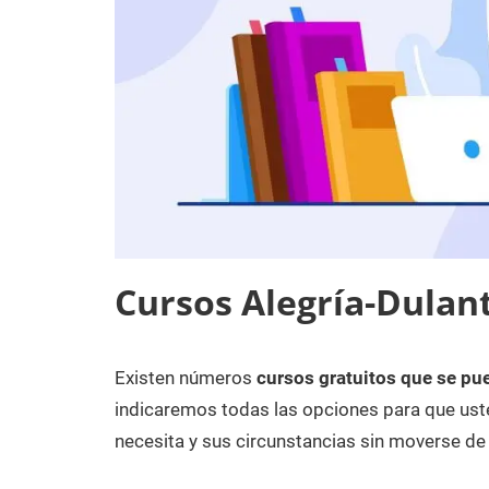
Cursos Alegría-Dulant
Existen números
cursos gratuitos que se pue
5
Maria
Cursos
de
en
indicaremos todas las opciones para que uste
junio
Álava
necesita y sus circunstancias sin moverse de 
de