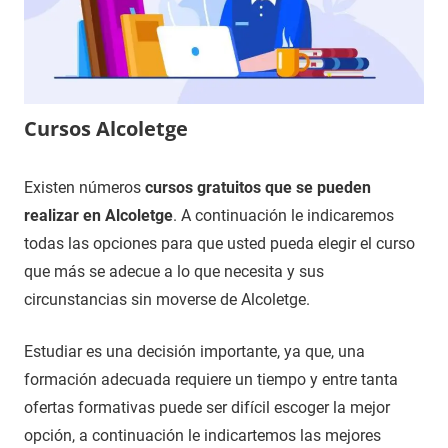
Cursos Alcoletge
20
Maria
Cursos
Existen números
cursos gratuitos que se pueden
de
en
realizar en Alcoletge
. A continuación le indicaremos
diciembre
Lleida
todas las opciones para que usted pueda elegir el curso
de
que más se adecue a lo que necesita y sus
2020
circunstancias sin moverse de Alcoletge.
Estudiar es una decisión importante, ya que, una
formación adecuada requiere un tiempo y entre tanta
ofertas formativas puede ser difícil escoger la mejor
opción, a continuación le indicartemos las mejores