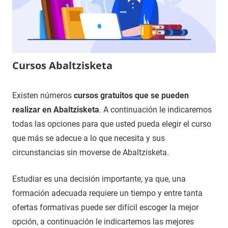
Cursos Abaltzisketa
26
Maria
Cursos
Existen números
cursos gratuitos que se pueden
de
en
realizar en Abaltzisketa
. A continuación le indicaremos
septiembre
Gipuzkoa
todas las opciones para que usted pueda elegir el curso
de
que más se adecue a lo que necesita y sus
2021
circunstancias sin moverse de Abaltzisketa.
Estudiar es una decisión importante, ya que, una
formación adecuada requiere un tiempo y entre tanta
ofertas formativas puede ser difícil escoger la mejor
opción, a continuación le indicartemos las mejores