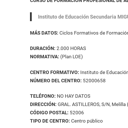
CURSO DE FORMACIÓN PROFESIONAL DE A
13
Maria
ADMINISTRACIÓN
de
Y
julio
GESTIÓN
,
Instituto de Educación Secundaria MI
de
Curso
2021
en
MÁS DATOS:
Ciclos Formativos de Formación
Melilla
DURACIÓN:
2.000 HORAS
NORMATIVA:
(Plan LOE)
CENTRO FORMATIVO:
Instituto de Educaci
NÚMERO DEL CENTRO:
52000658
TELÉFONO:
NO HAY DATOS
DIRECCIÓN:
GRAL. ASTILLEROS, S/N, Melilla (
CÓDIGO POSTAL:
52006
TIPO DE CENTRO:
Centro público