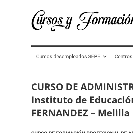
Skip
to
content
Cursos
Directorio
de
España
cursos
Cursos desempleados SEPE
Centros
oficiales
y
2024
formación
CURSO DE ADMINISTR
profesional
en
Instituto de Educaci
España
2024
FERNANDEZ – Melilla