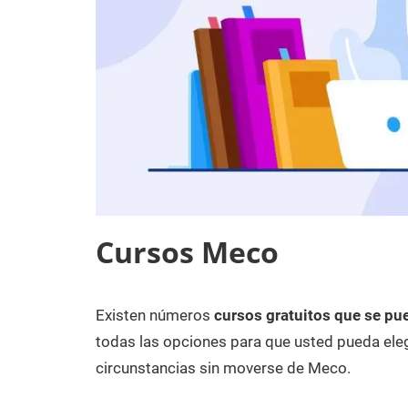
Cursos Meco
Existen números
cursos gratuitos que se pu
4
Maria
Cursos
de
en
todas las opciones para que usted pueda eleg
febrero
Madrid
circunstancias sin moverse de Meco.
de