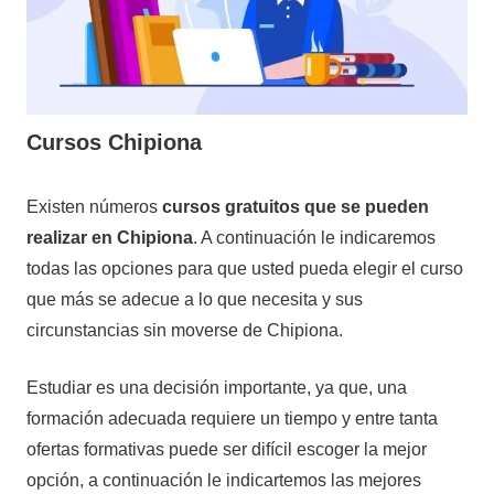
Cursos Chipiona
18
Maria
Cursos
Existen números
cursos gratuitos que se pueden
de
en
realizar en Chipiona
. A continuación le indicaremos
mayo
Cádiz
todas las opciones para que usted pueda elegir el curso
de
que más se adecue a lo que necesita y sus
2021
circunstancias sin moverse de Chipiona.
Estudiar es una decisión importante, ya que, una
formación adecuada requiere un tiempo y entre tanta
ofertas formativas puede ser difícil escoger la mejor
opción, a continuación le indicartemos las mejores