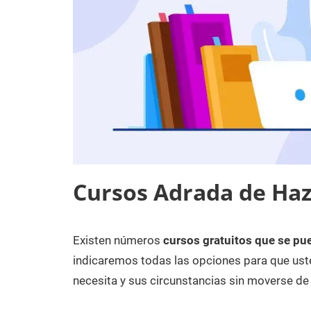
Cursos Adrada de Ha
Existen números
cursos gratuitos que se pu
30
Maria
Cursos
de
en
indicaremos todas las opciones para que uste
enero
Burgos
necesita y sus circunstancias sin moverse de
de