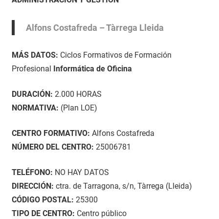
enero
GESTIÓN
,
de
Curso
Alfons Costafreda – Tàrrega Lleida
2021
en
Lleida
MÁS DATOS:
Ciclos Formativos de Formación
Profesional
Informática de Oficina
DURACIÓN:
2.000 HORAS
NORMATIVA:
(Plan LOE)
CENTRO FORMATIVO:
Alfons Costafreda
NÚMERO DEL CENTRO:
25006781
TELÉFONO:
NO HAY DATOS
DIRECCIÓN:
ctra. de Tarragona, s/n, Tàrrega (Lleida)
CÓDIGO POSTAL:
25300
TIPO DE CENTRO:
Centro público