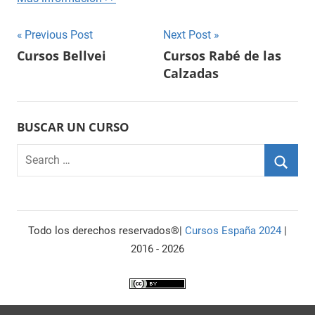
Navegación
Previous Post
Next Post
Cursos Bellvei
Cursos Rabé de las
de
Calzadas
entradas
BUSCAR UN CURSO
Search
for:
Searc
Todo los derechos reservados®|
Cursos España 2024
|
2016 - 2026