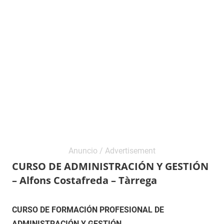
CURSO DE ADMINISTRACIÓN Y GESTIÓN
– Alfons Costafreda – Tàrrega
22
Maria
ADMINISTRACIÓN
CURSO DE FORMACIÓN PROFESIONAL DE
de
Y
ADMINISTRACIÓN Y GESTIÓN