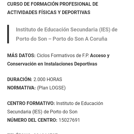
26
Maria
ACTIVIDADES
CURSO DE FORMACIÓN PROFESIONAL DE
de
FÍSICAS
ACTIVIDADES FÍSICAS Y DEPORTIVAS
noviembre
Y
de
DEPORTIVAS
,
Instituto de Educación Secundaria (IES) de
2021
Curso
Porto do Son – Porto do Son A Coruña
en
A
Coruña
MÁS DATOS:
Ciclos Formativos de F.P.
Acceso y
Conservación en Instalaciones Deportivas
DURACIÓN:
2.000 HORAS
NORMATIVA:
(Plan LOGSE)
CENTRO FORMATIVO:
Instituto de Educación
Secundaria (IES) de Porto do Son
NÚMERO DEL CENTRO:
15027691