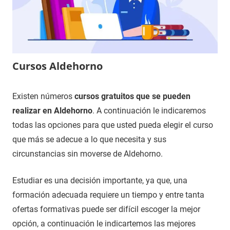
Cursos Aldehorno
20
Maria
Cursos
Existen números
cursos gratuitos que se pueden
de
en
realizar en Aldehorno
. A continuación le indicaremos
enero
Segovia
todas las opciones para que usted pueda elegir el curso
de
que más se adecue a lo que necesita y sus
2021
circunstancias sin moverse de Aldehorno.
Estudiar es una decisión importante, ya que, una
formación adecuada requiere un tiempo y entre tanta
ofertas formativas puede ser difícil escoger la mejor
opción, a continuación le indicartemos las mejores